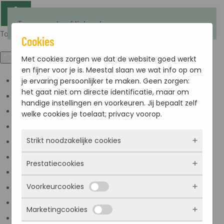
Terug naar hoofdinhoud
Toegankelijkheid
Cookies
Met cookies zorgen we dat de website goed werkt
en fijner voor je is. Meestal slaan we wat info op om
je ervaring persoonlijker te maken. Geen zorgen:
Kleuren omkeren
het gaat niet om directe identificatie, maar om
Monochroom
handige instellingen en voorkeuren. Jij bepaalt zelf
Donker contrast
welke cookies je toelaat; privacy voorop.
Licht contrast
Strikt noodzakelijke cookies
Lage kleur verzadiging
Hoge kleur verzadiging
Prestatiecookies
Deze cookies zorgen ervoor dat de website
Links markeren
überhaupt werkt. Ze zijn dus altijd actief en
Voorkeurcookies
Titels markeren
kunnen niet worden uitgezet. Meestal worden
Met deze cookies zien we hoe vaak onze site
ze alleen geplaatst als jij iets doet, zoals
bezocht wordt, waar bezoekers vandaan
Scherm lezer
Marketingcookies
inloggen, een formulier invullen of je
komen en welke pagina’s populair zijn. Zo
Deze cookies onthouden jouw voorkeuren.
Lees modus
privacyvoorkeuren opslaan. Je kunt je browser
kunnen we de website blijven verbeteren.