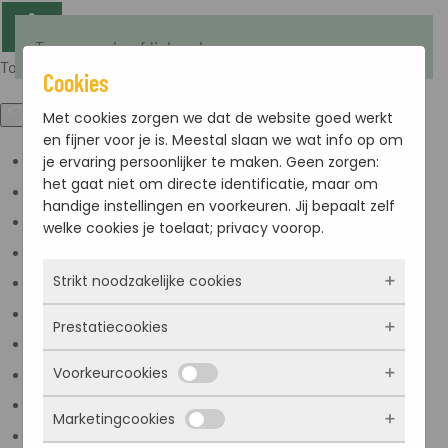
Terug naar hoofdinhoud
Toegankelijkheid
Cookies
Met cookies zorgen we dat de website goed werkt
en fijner voor je is. Meestal slaan we wat info op om
je ervaring persoonlijker te maken. Geen zorgen:
Kleuren omkeren
het gaat niet om directe identificatie, maar om
Monochroom
handige instellingen en voorkeuren. Jij bepaalt zelf
Donker contrast
welke cookies je toelaat; privacy voorop.
Licht contrast
Strikt noodzakelijke cookies
Lage kleur verzadiging
Hoge kleur verzadiging
Prestatiecookies
Deze cookies zorgen ervoor dat de website
Links markeren
überhaupt werkt. Ze zijn dus altijd actief en
Voorkeurcookies
Titels markeren
kunnen niet worden uitgezet. Meestal worden
Met deze cookies zien we hoe vaak onze site
ze alleen geplaatst als jij iets doet, zoals
bezocht wordt, waar bezoekers vandaan
Scherm lezer
Marketingcookies
inloggen, een formulier invullen of je
komen en welke pagina’s populair zijn. Zo
Deze cookies onthouden jouw voorkeuren.
Lees modus
privacyvoorkeuren opslaan. Je kunt je browser
kunnen we de website blijven verbeteren.