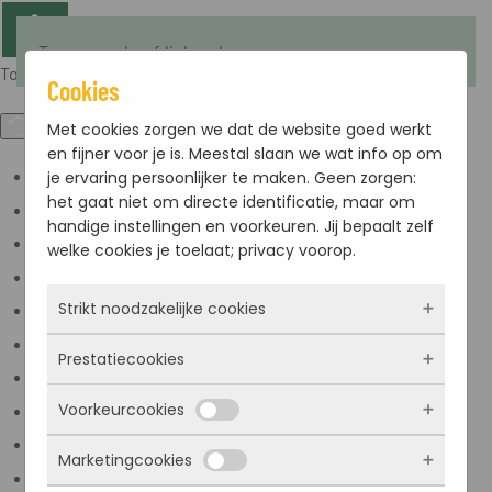
Terug naar hoofdinhoud
Toegankelijkheid
Cookies
Met cookies zorgen we dat de website goed werkt
en fijner voor je is. Meestal slaan we wat info op om
je ervaring persoonlijker te maken. Geen zorgen:
Kleuren omkeren
het gaat niet om directe identificatie, maar om
Monochroom
handige instellingen en voorkeuren. Jij bepaalt zelf
Donker contrast
welke cookies je toelaat; privacy voorop.
Licht contrast
Strikt noodzakelijke cookies
Lage kleur verzadiging
Hoge kleur verzadiging
Prestatiecookies
Deze cookies zorgen ervoor dat de website
Links markeren
überhaupt werkt. Ze zijn dus altijd actief en
Voorkeurcookies
Titels markeren
kunnen niet worden uitgezet. Meestal worden
Met deze cookies zien we hoe vaak onze site
ze alleen geplaatst als jij iets doet, zoals
bezocht wordt, waar bezoekers vandaan
Scherm lezer
Marketingcookies
inloggen, een formulier invullen of je
komen en welke pagina’s populair zijn. Zo
Deze cookies onthouden jouw voorkeuren.
Lees modus
privacyvoorkeuren opslaan. Je kunt je browser
kunnen we de website blijven verbeteren.