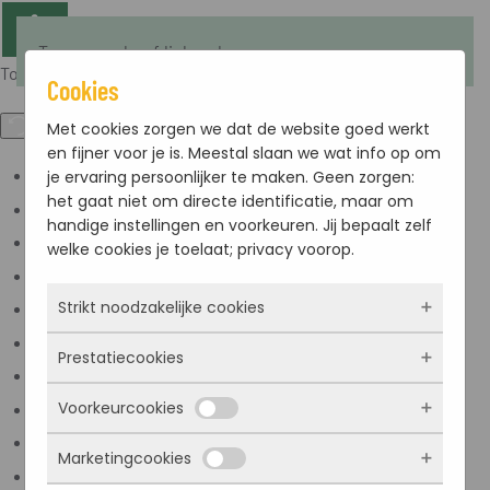
Terug naar hoofdinhoud
Toegankelijkheid
Cookies
Met cookies zorgen we dat de website goed werkt
en fijner voor je is. Meestal slaan we wat info op om
je ervaring persoonlijker te maken. Geen zorgen:
Kleuren omkeren
het gaat niet om directe identificatie, maar om
Monochroom
handige instellingen en voorkeuren. Jij bepaalt zelf
Donker contrast
welke cookies je toelaat; privacy voorop.
Licht contrast
Strikt noodzakelijke cookies
Lage kleur verzadiging
Hoge kleur verzadiging
Prestatiecookies
Deze cookies zorgen ervoor dat de website
Links markeren
überhaupt werkt. Ze zijn dus altijd actief en
Voorkeurcookies
Titels markeren
kunnen niet worden uitgezet. Meestal worden
Met deze cookies zien we hoe vaak onze site
ze alleen geplaatst als jij iets doet, zoals
bezocht wordt, waar bezoekers vandaan
Scherm lezer
Marketingcookies
inloggen, een formulier invullen of je
komen en welke pagina’s populair zijn. Zo
Deze cookies onthouden jouw voorkeuren.
Lees modus
privacyvoorkeuren opslaan. Je kunt je browser
kunnen we de website blijven verbeteren.