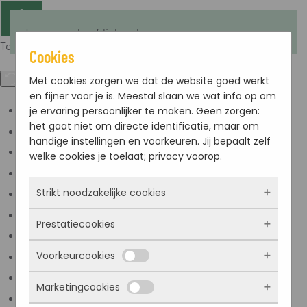
Terug naar hoofdinhoud
Toegankelijkheid
Cookies
Met cookies zorgen we dat de website goed werkt
en fijner voor je is. Meestal slaan we wat info op om
je ervaring persoonlijker te maken. Geen zorgen:
Kleuren omkeren
het gaat niet om directe identificatie, maar om
Monochroom
handige instellingen en voorkeuren. Jij bepaalt zelf
Donker contrast
welke cookies je toelaat; privacy voorop.
Licht contrast
Strikt noodzakelijke cookies
Lage kleur verzadiging
Hoge kleur verzadiging
Prestatiecookies
Deze cookies zorgen ervoor dat de website
Links markeren
überhaupt werkt. Ze zijn dus altijd actief en
Voorkeurcookies
Titels markeren
kunnen niet worden uitgezet. Meestal worden
Met deze cookies zien we hoe vaak onze site
ze alleen geplaatst als jij iets doet, zoals
bezocht wordt, waar bezoekers vandaan
Scherm lezer
Marketingcookies
inloggen, een formulier invullen of je
komen en welke pagina’s populair zijn. Zo
Deze cookies onthouden jouw voorkeuren.
Lees modus
privacyvoorkeuren opslaan. Je kunt je browser
kunnen we de website blijven verbeteren.