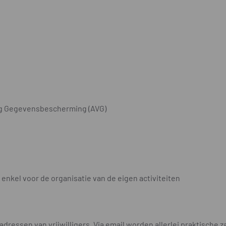
ing Gegevensbescherming (AVG)
enkel voor de organisatie van de eigen activiteiten
ressen van vrijwilligers. Via email worden allerlei praktische