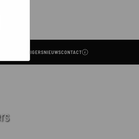
bsites
e hoe zij
ed
g). Er
code van
teeds
NA
VRIJWILLIGERS
NIEUWS
CONTACT
ers