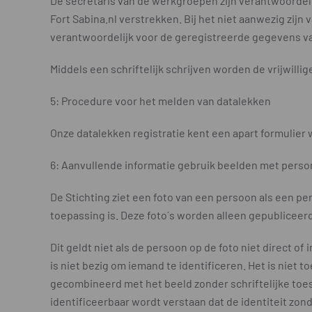
De secretaris van de werkgroepen zijn verantwoordel
Fort Sabina.nl verstrekken. Bij het niet aanwezig zijn
verantwoordelijk voor de geregistreerde gegevens v
Middels een schriftelijk schrijven worden de vrijwilli
5: Procedure voor het melden van datalekken
Onze datalekken registratie kent een apart formulier 
6: Aanvullende informatie gebruik beelden met pers
De Stichting ziet een foto van een persoon als een 
toepassing is. Deze foto´s worden alleen gepubliceer
Dit geldt niet als de persoon op de foto niet direct of
is niet bezig om iemand te identificeren. Het is niet
gecombineerd met het beeld zonder schriftelijke toe
identificeerbaar wordt verstaan dat de identiteit zo