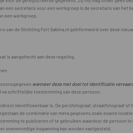
ijk voor de geregistreerde gegevens. Zij /hij mag onder geen b
 van een secretaris voor een werkgroep is de secretaris van het b
an een werkgroep.
gers van de Stichting Fort Sabina.nl geïnformeerd over deze nieu
wat is aangehecht aan deze regeling.
onen
persoonsgegeven
wanneer deze met doel tot identificatie vervaar
d na schriftelijke toestemming van deze persoon.
 indirect identificeerbaar is. De persfotograaf, straatfotograaf 
 toegestaan de combinatie van meta gegevens zoals exacte locatie
stemming te publiceren of te gebruiken waardoor de persoon in 
nder onevenredige inspanning kan worden vastgesteld.