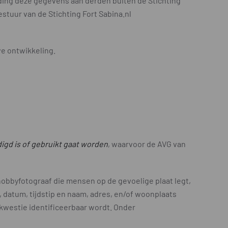
eding deze gegevens aan derden buiten de Stichting
estuur van de Stichting Fort Sabina.nl
we ontwikkeling.
digd is of gebruikt gaat worden
, waarvoor de AVG van
of hobbyfotograaf die mensen op de gevoelige plaat legt,
, datum, tijdstip en naam, adres, en/of woonplaats
kwestie identificeerbaar wordt. Onder