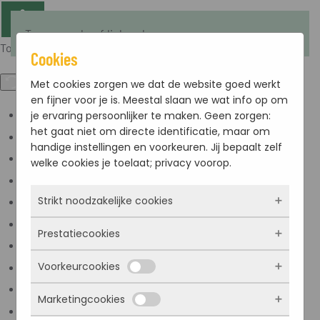
Terug naar hoofdinhoud
Toegankelijkheid
Cookies
Met cookies zorgen we dat de website goed werkt
en fijner voor je is. Meestal slaan we wat info op om
je ervaring persoonlijker te maken. Geen zorgen:
Kleuren omkeren
het gaat niet om directe identificatie, maar om
Monochroom
handige instellingen en voorkeuren. Jij bepaalt zelf
Donker contrast
welke cookies je toelaat; privacy voorop.
Licht contrast
Strikt noodzakelijke cookies
Lage kleur verzadiging
Hoge kleur verzadiging
Prestatiecookies
Deze cookies zorgen ervoor dat de website
Links markeren
überhaupt werkt. Ze zijn dus altijd actief en
Voorkeurcookies
Titels markeren
kunnen niet worden uitgezet. Meestal worden
Met deze cookies zien we hoe vaak onze site
ze alleen geplaatst als jij iets doet, zoals
bezocht wordt, waar bezoekers vandaan
Scherm lezer
Marketingcookies
inloggen, een formulier invullen of je
komen en welke pagina’s populair zijn. Zo
Deze cookies onthouden jouw voorkeuren.
Lees modus
privacyvoorkeuren opslaan. Je kunt je browser
kunnen we de website blijven verbeteren.