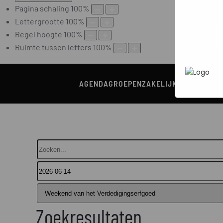
Marketi
Pagina schaling
100
%
In het
P
heen te
uw pers
Lettergrootte
100
%
werken 
wordt g
Regel hoogte
100
%
je brows
Ruimte tussen letters
100
%
adverten
AGENDA
GROEPEN
ZAKELIJK
HORECA
RON
Zoeken...
Zoekresultaten