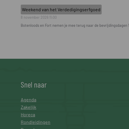
Weekend van het Verdedigingserfgoed
8 november 2026
11:00
Botenloods en Fort nemen je mee terug naar de bevrijdingsdagen 
Snel naar
Agenda
Zakelijk
Horeca
Rondleidingen