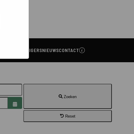
bsites
e hoe zij
ed
g). Er
code van
teeds
NA
VRIJWILLIGERS
NIEUWS
CONTACT
Zoeken
Open de kalender
Reset