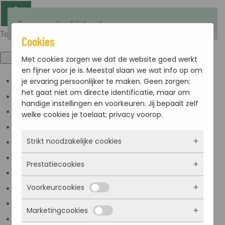
Terug naar hoofdinhoud
Toegankelijkheid
Cookies
Met cookies zorgen we dat de website goed werkt
en fijner voor je is. Meestal slaan we wat info op om
je ervaring persoonlijker te maken. Geen zorgen:
Kleuren omkeren
het gaat niet om directe identificatie, maar om
Monochroom
handige instellingen en voorkeuren. Jij bepaalt zelf
Donker contrast
welke cookies je toelaat; privacy voorop.
Licht contrast
Strikt noodzakelijke cookies
Lage kleur verzadiging
Hoge kleur verzadiging
Prestatiecookies
Deze cookies zorgen ervoor dat de website
Links markeren
überhaupt werkt. Ze zijn dus altijd actief en
Voorkeurcookies
Titels markeren
kunnen niet worden uitgezet. Meestal worden
Met deze cookies zien we hoe vaak onze site
ze alleen geplaatst als jij iets doet, zoals
bezocht wordt, waar bezoekers vandaan
Scherm lezer
Marketingcookies
inloggen, een formulier invullen of je
komen en welke pagina’s populair zijn. Zo
Deze cookies onthouden jouw voorkeuren.
Lees modus
privacyvoorkeuren opslaan. Je kunt je browser
kunnen we de website blijven verbeteren.