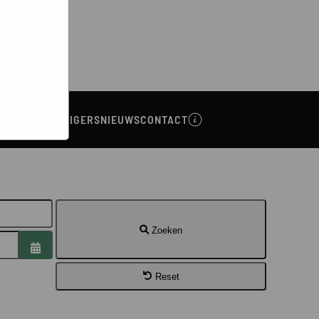
bsites
e hoe zij
ed
g). Er
code van
teeds
NA
VRIJWILLIGERS
NIEUWS
CONTACT
Zoeken
Open de kalender
Reset