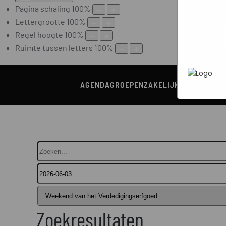
Marketi
Pagina schaling
100
%
In het
P
heen te
uw pers
Lettergrootte
100
%
werken 
wordt g
Regel hoogte
100
%
je brows
Ruimte tussen letters
100
%
adverten
AGENDA
GROEPEN
ZAKELIJK
HORECA
RON
Zoeken...
Zoekresultaten