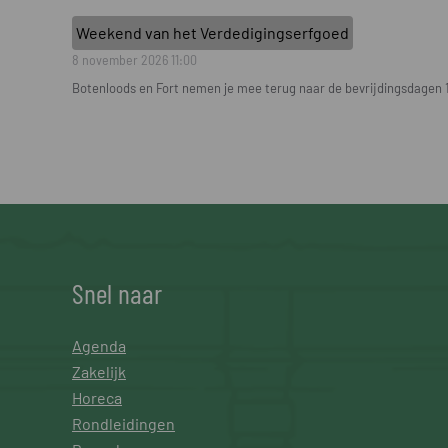
Weekend van het Verdedigingserfgoed
8 november 2026
11:00
Botenloods en Fort nemen je mee terug naar de bevrijdingsdagen 
Snel naar
Agenda
Zakelijk
Horeca
Rondleidingen