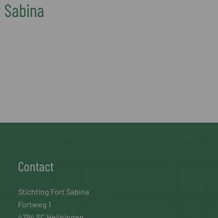
t Sabina
Contact
Stichting Fort Sabina
Fortweg 1
4794 SC Heijningen