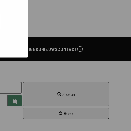
bsites
e hoe zij
ed
g). Er
code van
teeds
NA
VRIJWILLIGERS
NIEUWS
CONTACT
Zoeken
Open de kalender
Reset