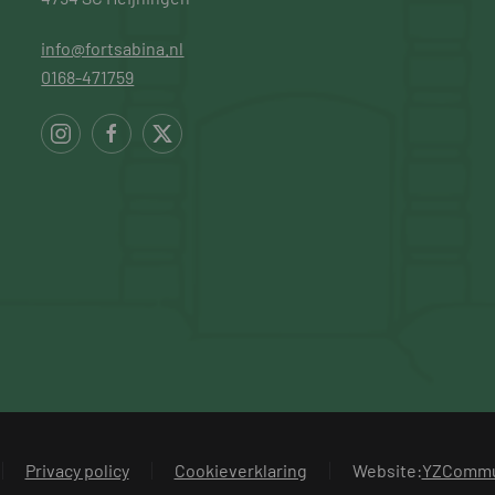
info@fortsabina.nl
0168-471759
Privacy policy
Cookieverklaring
Website:
YZCommu