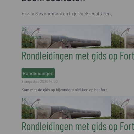
Er zijn 6 evenementen in je zoekresultaten.
09
augustus
2026
Rondleidingen met gids op For
Rondleidingen
9 augustus 2026
14:00
Kom met de gids op bijzondere plekken op het fort
16
augustus
2026
Rondleidingen met gids op For