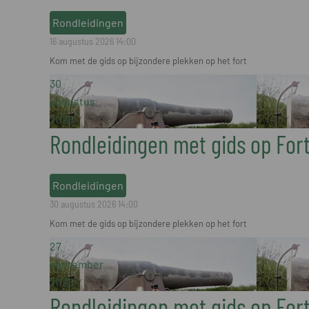
Rondleidingen
16 augustus 2026
14:00
Kom met de gids op bijzondere plekken op het fort
30
augustus
2026
Rondleidingen met gids op For
Rondleidingen
30 augustus 2026
14:00
Kom met de gids op bijzondere plekken op het fort
27
september
2026
Rondleidingen met gids op For