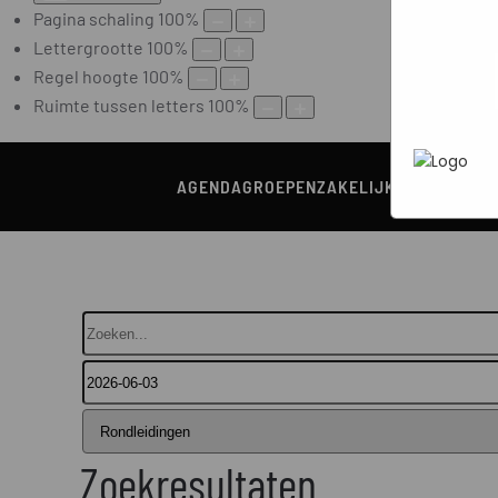
Marketi
Pagina schaling
100
%
In het
P
heen te
uw pers
Lettergrootte
100
%
werken 
wordt g
Regel hoogte
100
%
je brows
Ruimte tussen letters
100
%
adverten
AGENDA
GROEPEN
ZAKELIJK
HORECA
RON
Zoeken...
Zoekresultaten