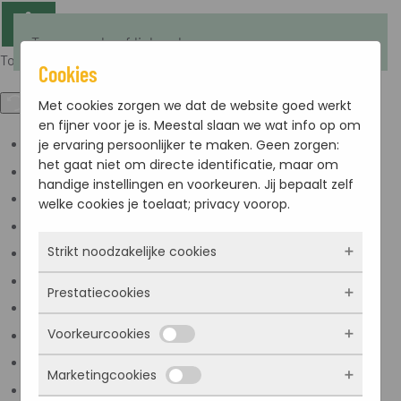
Terug naar hoofdinhoud
Toegankelijkheid
Cookies
Met cookies zorgen we dat de website goed werkt
en fijner voor je is. Meestal slaan we wat info op om
je ervaring persoonlijker te maken. Geen zorgen:
Kleuren omkeren
het gaat niet om directe identificatie, maar om
Monochroom
handige instellingen en voorkeuren. Jij bepaalt zelf
Donker contrast
welke cookies je toelaat; privacy voorop.
Licht contrast
Strikt noodzakelijke cookies
Lage kleur verzadiging
Hoge kleur verzadiging
Prestatiecookies
Deze cookies zorgen ervoor dat de website
Links markeren
überhaupt werkt. Ze zijn dus altijd actief en
Voorkeurcookies
Titels markeren
kunnen niet worden uitgezet. Meestal worden
Met deze cookies zien we hoe vaak onze site
ze alleen geplaatst als jij iets doet, zoals
bezocht wordt, waar bezoekers vandaan
Scherm lezer
Marketingcookies
inloggen, een formulier invullen of je
komen en welke pagina’s populair zijn. Zo
Deze cookies onthouden jouw voorkeuren.
Lees modus
privacyvoorkeuren opslaan. Je kunt je browser
kunnen we de website blijven verbeteren.